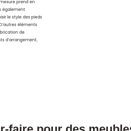
r mesure prend en
eux également
ir le style des pieds
. D’autres éléments
brication de
nts d’arrangement,
r-faire pour des meuble